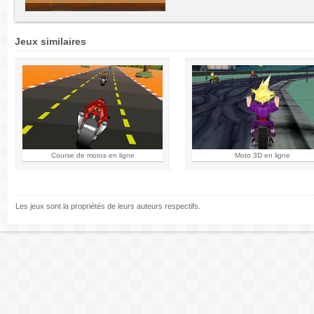
Jeux similaires
Course de motos en ligne
Moto 3D en ligne
Les jeux sont la propriétés de leurs auteurs respectifs.