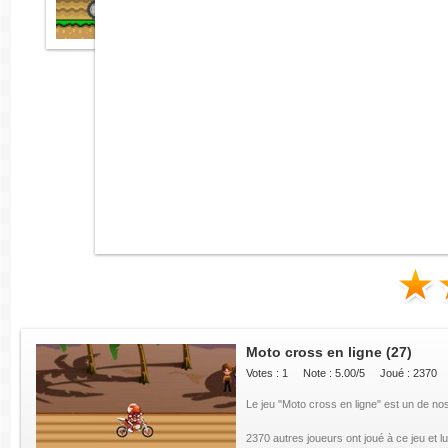
Moto cross en ligne
(27)
Votes :
1
Note :
5.00
/5
Joué : 2370
Le jeu "Moto cross en ligne" est un de no
2370 autres joueurs ont joué à ce jeu et l